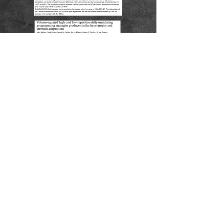
Kontaktuppgifter
Förnamn
Efternamn
E-post