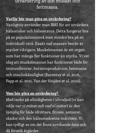
utvärdering av din muskel och
fettmassa.
Varför bör man göra en utvärdering?
Vanligtvis använder man BMI för att utvärdera
hälsorisker och hälsostatus. Detta fungerar bra
på en populationsnivå men mindre bra på en
individuell nivå. Exakt vad massan består är
mycket viktigare. Muskelmassan är ett organ
som har många fler funktioner än styrka. Vi vet
idag att muskelmassan har funktioner både för
immunförsvar, hormonproduktion, benmassa
och insulinkänslighet (Karentsy et al. 2016,
Papp et al. 2021, Van der Heijden et al. 2010).
Vem bör göra en utvärdering?
Med tanke på allsidigheten i ultraljud (
vi kan
välja var vi mäter och vad vi mäter
) är den
lämplig för både idrottare, fitness, seniorer,
skador och den hälsomedvetna individen. Vi
kan tydligt se om det finns avvikande data och
då föreslå åtgärder.